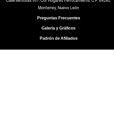
Calle Mimosas 937, Col. Hogares Ferrocarrileros, C.P. 64260,
Monterrey, Nuevo León
Preguntas Frecuentes
Galería y Gráficos
Padrón de Afiliados
Sign In
La contraseña debe tener