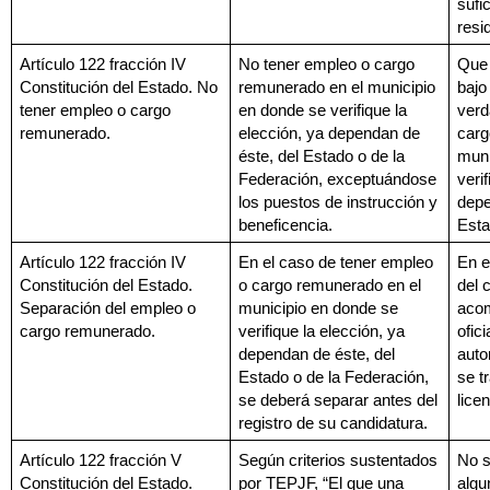
sufic
resi
Artículo 122 fracción IV 
No tener empleo o cargo 
Que 
Constitución del Estado. No 
remunerado en el municipio 
bajo
tener empleo o cargo 
en donde se verifique la 
verd
remunerado.
elección, ya dependan de 
carg
éste, del Estado o de la 
muni
Federación, exceptuándose 
verif
los puestos de instrucción y 
depe
beneficencia.
Esta
Artículo 122 fracción IV 
En el caso de tener empleo 
En e
Constitución del Estado. 
o cargo remunerado en el 
del 
Separación del empleo o 
municipio en donde se 
acom
cargo remunerado.
verifique la elección, ya 
ofici
dependan de éste, del 
auto
Estado o de la Federación, 
se t
se deberá separar antes del 
lice
registro de su candidatura.
Artículo 122 fracción V 
Según criterios sustentados 
No s
Constitución del Estado. 
por TEPJF, “El que una 
algu