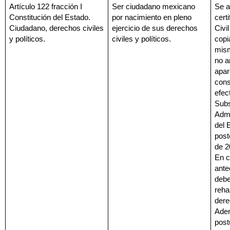
Artículo 122 fracción I 
Ser ciudadano mexicano 
Se a
Constitución del Estado. 
por nacimiento en pleno 
certi
Ciudadano, derechos civiles 
ejercicio de sus derechos 
Civil
y políticos.
civiles y políticos.
copi
mism
no a
apar
cons
efec
Subs
Admi
del 
post
de 2
En c
ante
deber
rehab
derec
Adem
post