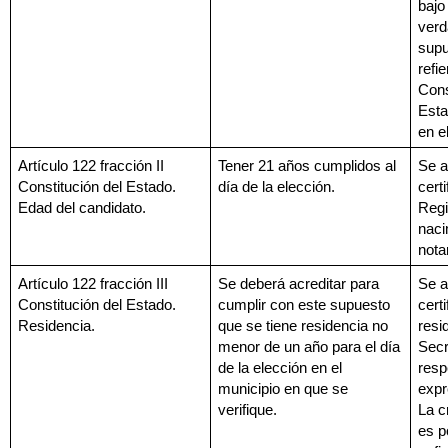
bajo
verd
supu
refie
Cons
Esta
en el
Artículo 122 fracción II 
Tener 21 años cumplidos al 
Se a
Constitución del Estado. 
día de la elección.
certi
Edad del candidato.
Regis
naci
nota
Artículo 122 fracción III 
Se deberá acreditar para 
Se a
Constitución del Estado. 
cumplir con este supuesto 
cert
Residencia.
que se tiene residencia no 
resi
menor de un año para el día 
Secr
de la elección en el 
resp
municipio en que se 
expr
verifique.
La c
es p