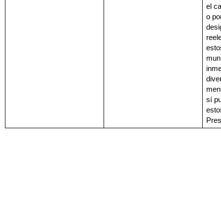
el c
o por
desi
reel
esto
muni
inme
dive
menc
sí p
esto
Pres